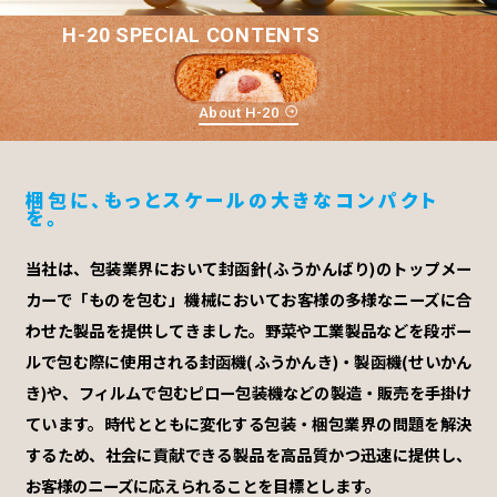
H-20 SPECIAL CONTENTS
About H-20
梱包に、もっとスケールの大きなコンパクト
を。
当社は、包装業界において封函針(ふうかんばり)のトップメー
カーで「ものを包む」機械においてお客様の多様なニーズに合
わせた製品を提供してきました。野菜や工業製品などを段ボー
ルで包む際に使用される封函機(ふうかんき)・製函機(せいかん
き)や、フィルムで包むピロー包装機などの製造・販売を手掛け
ています。時代とともに変化する包装・梱包業界の問題を解決
するため、社会に貢献できる製品を高品質かつ迅速に提供し、
お客様のニーズに応えられることを目標とします。