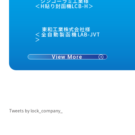
シンコーラミ工業様
＜H貼り封函機LCB-H＞
東和工業株式会社様
＜全自動製函機LAB-JVT
＞
View More
Tweets by lock_company_