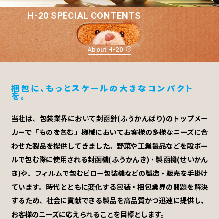
H-20 SPECIAL CONTENTS
About H-20
梱包に、もっとスケールの大きなコンパクト
を。
当社は、包装業界において封函針(ふうかんばり)のトップメー
カーで「ものを包む」機械においてお客様の多様なニーズに合
わせた製品を提供してきました。野菜や工業製品などを段ボー
ルで包む際に使用される封函機(ふうかんき)・製函機(せいかん
き)や、フィルムで包むピロー包装機などの製造・販売を手掛け
ています。時代とともに変化する包装・梱包業界の問題を解決
するため、社会に貢献できる製品を高品質かつ迅速に提供し、
お客様のニーズに応えられることを目標とします。