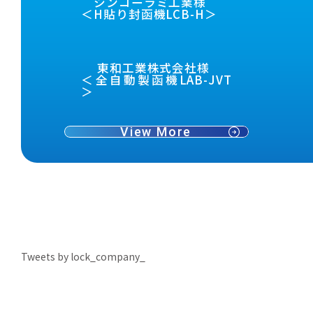
シンコーラミ工業様
＜H貼り封函機LCB-H＞
東和工業株式会社様
＜全自動製函機LAB-JVT
＞
View More
Tweets by lock_company_