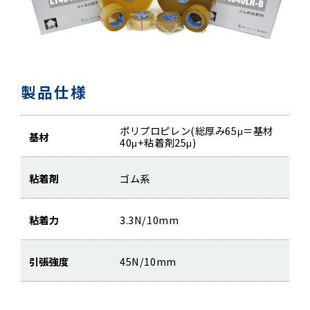
製品仕様
ポリプロピレン(総厚み65μ＝基材
基材
40μ+粘着剤25μ)
粘着剤
ゴム系
粘着力
3.3N/10mm
引張強度
45N/10mm