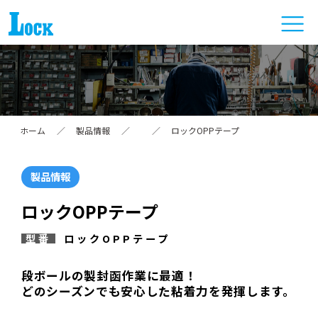
ホーム
／
製品情報
／
／
ロックOPPテープ
製品情報
ロックOPPテープ
型番
ロックOPPテープ
段ボールの製封函作業に最適！
どのシーズンでも安心した粘着力を発揮します。