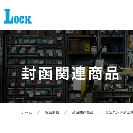
封函関連商品
ホーム
／
製品情報
／
封函関連商品
／
D型ハンド封函