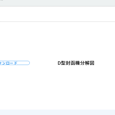
D型封函機分解図
ウンロード