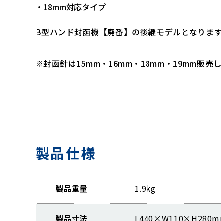
・18mm対応タイプ
B型ハンド封函機【廃番】の後継モデルとなりま
※封函針は15mm・16mm・18mm・19mm販売
製品仕様
製品重量
1.9kg
製品寸法
L440×W110×H280