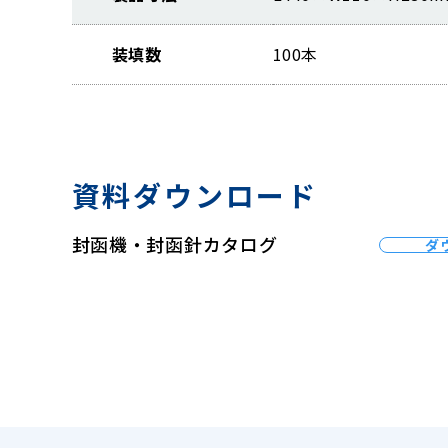
装填数
100本
資料ダウンロード
封函機・封函針カタログ
ダ