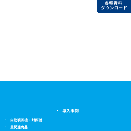
導入事例
自動製函機・封函機
畳関連商品