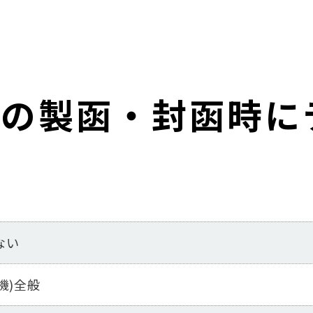
機の製函・封函時に
ない
機)全般